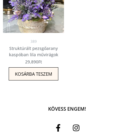
389
Struktúrált pezsgőarany
kaspóban lila művirágok
29,890
Ft
KOSÁRBA TESZEM
KÖVESS ENGEM!