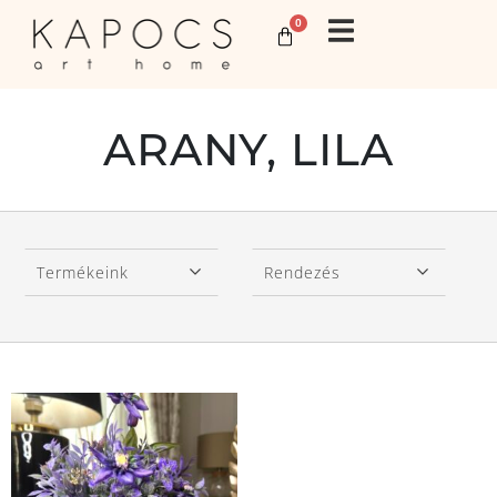
0
ARANY, LILA
Termékeink
Rendezés