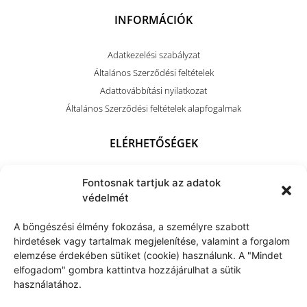
INFORMÁCIÓK
Adatkezelési szabályzat
Általános Szerződési feltételek
Adattovábbítási nyilatkozat
Általános Szerződési feltételek alapfogalmak
ELÉRHETŐSÉGEK
+36 (70) 703 4212
Fontosnak tartjuk az adatok
kapocsart@kapocsarthome.com
védelmét
A böngészési élmény fokozása, a személyre szabott
hirdetések vagy tartalmak megjelenítése, valamint a forgalom
elemzése érdekében sütiket (cookie) használunk. A "Mindet
elfogadom" gombra kattintva hozzájárulhat a sütik
használatához.