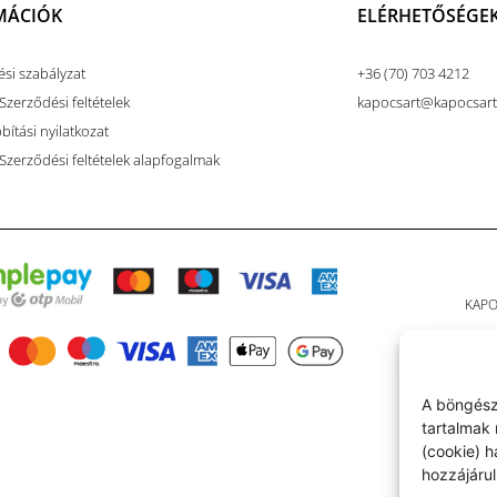
MÁCIÓK
ELÉRHETŐSÉGE
ési szabályzat
+36 (70) 703 4212
Szerződési feltételek
kapocsart@kapocsar
ítási nyilatkozat
 Szerződési feltételek alapfogalmak
KAPO
A böngész
tartalmak 
(cookie) 
hozzájárul