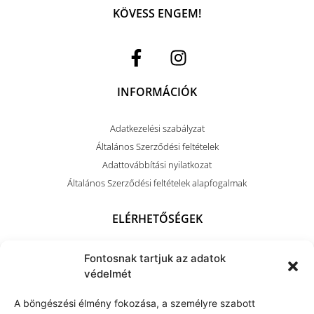
KÖVESS ENGEM!
INFORMÁCIÓK
Adatkezelési szabályzat
Általános Szerződési feltételek
Adattovábbítási nyilatkozat
Általános Szerződési feltételek alapfogalmak
ELÉRHETŐSÉGEK
+36 (70) 703 4212
Fontosnak tartjuk az adatok
kapocsart@kapocsarthome.com
védelmét
A böngészési élmény fokozása, a személyre szabott