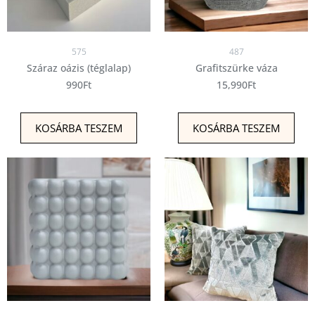
575
487
Száraz oázis (téglalap)
Grafitszürke váza
990
Ft
15,990
Ft
KOSÁRBA TESZEM
KOSÁRBA TESZEM