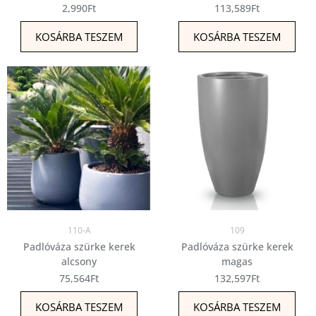
2,990
Ft
113,589
Ft
KOSÁRBA TESZEM
KOSÁRBA TESZEM
110-A
109
Padlóváza szürke kerek
Padlóváza szürke kerek
alcsony
magas
75,564
Ft
132,597
Ft
KOSÁRBA TESZEM
KOSÁRBA TESZEM