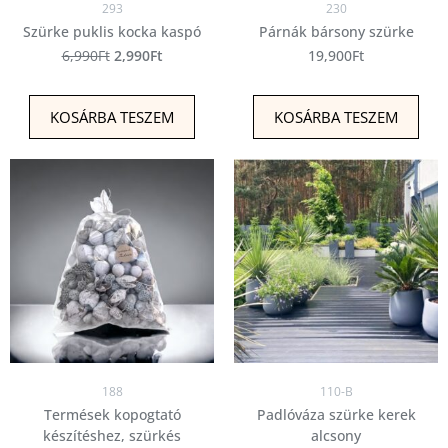
293
230
Szürke puklis kocka kaspó
Párnák bársony szürke
6,990
Ft
2,990
Ft
19,900
Ft
KOSÁRBA TESZEM
KOSÁRBA TESZEM
188
110-B
Termések kopogtató
Padlóváza szürke kerek
készítéshez, szürkés
alcsony