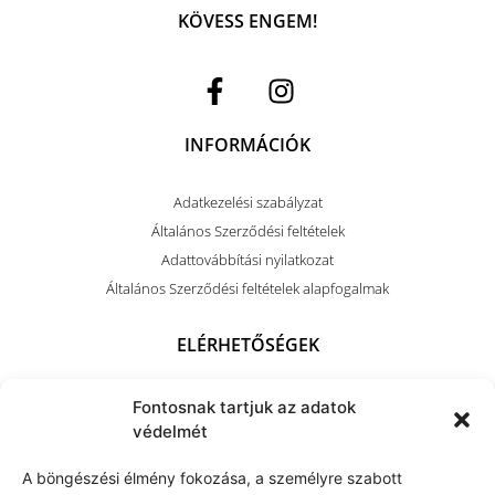
KÖVESS ENGEM!
INFORMÁCIÓK
Adatkezelési szabályzat
Általános Szerződési feltételek
Adattovábbítási nyilatkozat
Általános Szerződési feltételek alapfogalmak
ELÉRHETŐSÉGEK
+36 (70) 703 4212
Fontosnak tartjuk az adatok
kapocsart@kapocsarthome.com
védelmét
A böngészési élmény fokozása, a személyre szabott