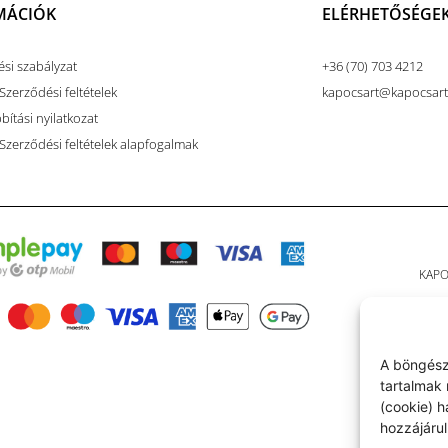
MÁCIÓK
ELÉRHETŐSÉGE
ési szabályzat
+36 (70) 703 4212
Szerződési feltételek
kapocsart@kapocsar
ítási nyilatkozat
 Szerződési feltételek alapfogalmak
KAPO
A böngész
tartalmak 
(cookie) 
hozzájárul