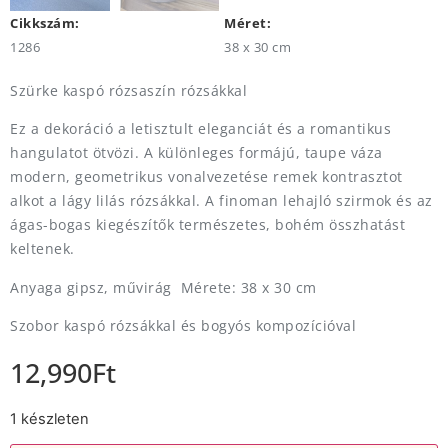
Cikkszám:
Méret:
1286
38 x 30 cm
Szürke kaspó rózsaszín rózsákkal
Ez a dekoráció a letisztult eleganciát és a romantikus
hangulatot ötvözi. A különleges formájú, taupe váza
modern, geometrikus vonalvezetése remek kontrasztot
alkot a lágy lilás rózsákkal. A finoman lehajló szirmok és az
ágas-bogas kiegészítők természetes, bohém összhatást
keltenek.
Anyaga gipsz, művirág Mérete: 38 x 30 cm
Szobor kaspó rózsákkal és bogyós kompozícióval
12,990
Ft
1 készleten