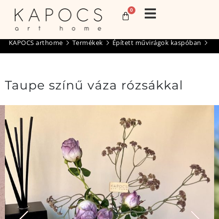
0
KAPOCS arthome
Termékek
Épített művirágok kaspóban
Taupe színű váza rózsákkal