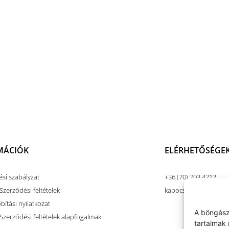
MÁCIÓK
ELÉRHETŐSÉGE
ési szabályzat
+36 (70) 703 4212
Szerződési feltételek
kapocsart@kapocsar
ítási nyilatkozat
A böngész
 Szerződési feltételek alapfogalmak
tartalmak 