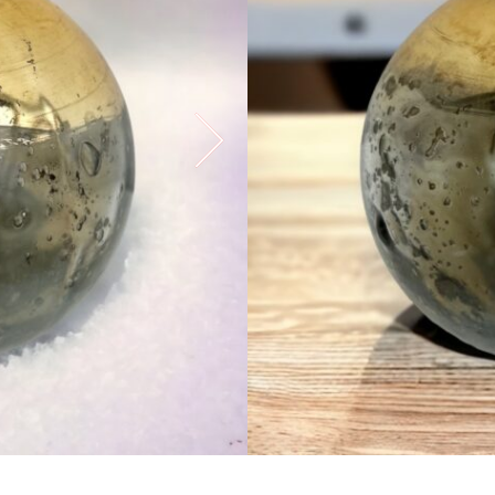
2 készleten
EGYEDI DARABOK, ÁRNY