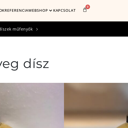
0
OK
REFERENCIA
WEBSHOP
KAPCSOLAT
díszek műfenyők
veg dísz
Cikkszám:
758
10 x 10
3,990
Ft