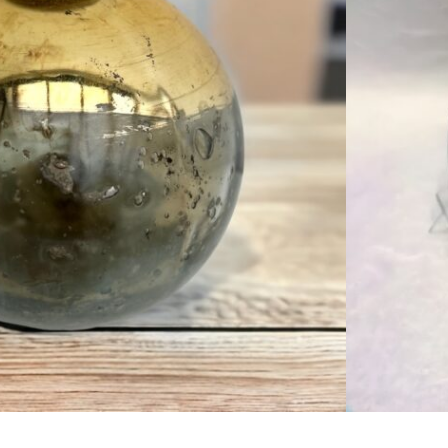
KOSÁRBA TESZEM
ALATBELI KÜLÖNBSÉGEK VANNAK