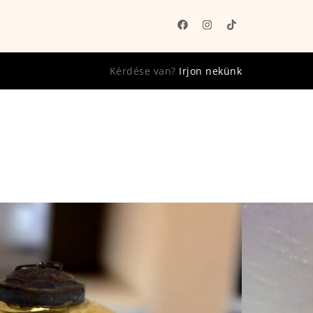
Kérdése van?
Irjon nekünk