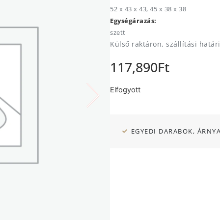
52 x 43 x 43, 45 x 38 x 38
Egységárazás:
szett
Külső raktáron, szállítási határ
117,890
Ft
Elfogyott
EGYEDI DARABOK, ÁRNY