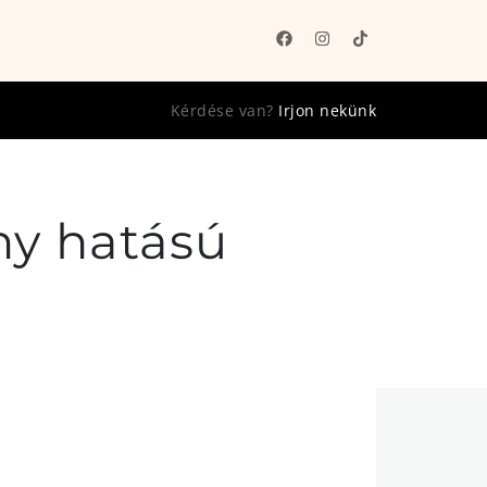
Kérdése van?
Irjon nekünk
ny hatású