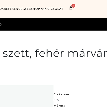
0
OK
REFERENCIA
WEBSHOP
KAPCSOLAT
l szett, fehér márvá
Cikkszám:
625
Méret: