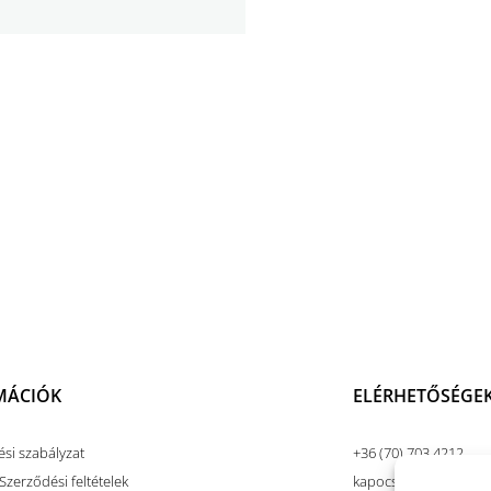
MÁCIÓK
ELÉRHETŐSÉGE
ési szabályzat
+36 (70) 703 4212
Szerződési feltételek
kapocsart@kapocsar