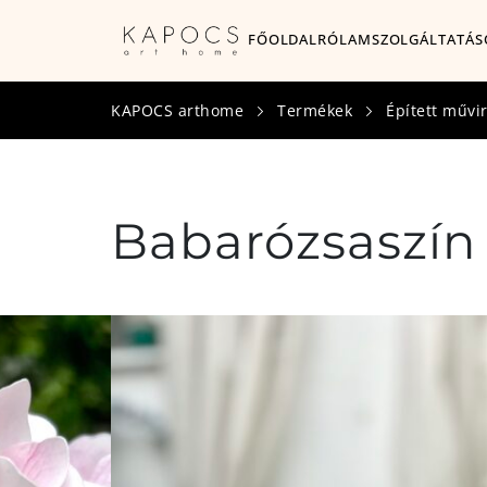
FŐOLDAL
RÓLAM
SZOLGÁLTATÁS
KAPOCS arthome
Termékek
Épített művi
Babarózsaszín 