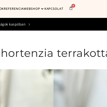
0
OK
REFERENCIA
WEBSHOP
KAPCSOLAT
rágok kaspóban
hortenzia terrakot
Cikkszám:
1004
20 x 20 x 20 Lakberendezés, la
lakásdekor tavaszra, lakásdeko
művirág. Művirág kaspóban. Ba
KAPOCS art home lakberendezé