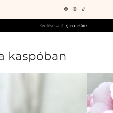
Kérdése van?
Irjon nekünk
ta kaspóban
kásdekoráció, művirág, élethű művirág,
r őszre. Gumivirág, minőségi művirág, luxus
barózsaszín hortenzia babrózsaszín kaspóban.
s.