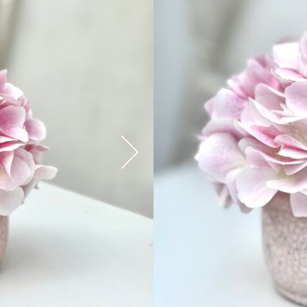
18,990
Ft
Elfogyott
EGYEDI DARABOK, ÁRNY