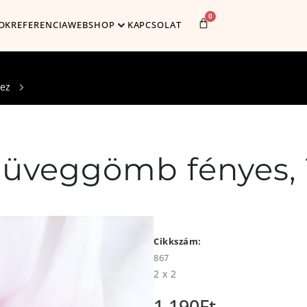
0
OK
REFERENCIA
WEBSHOP
KAPCSOLAT
hez
 üveggömb fényes,
Cikkszám:
867
2 x 2
1,190
Ft