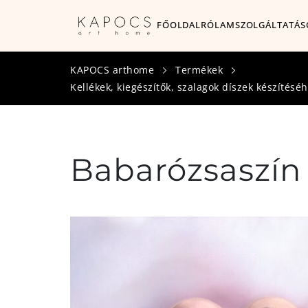
FŐOLDAL
RÓLAM
SZOLGÁLTATÁS
KAPOCS arthome
Termékek
Kellékek, kiegészítők, szalagok díszek készítésé
Babarózsaszín