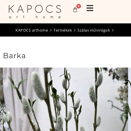
0
KAPOCS arthome
Termékek
Szálas művirágok
Barka