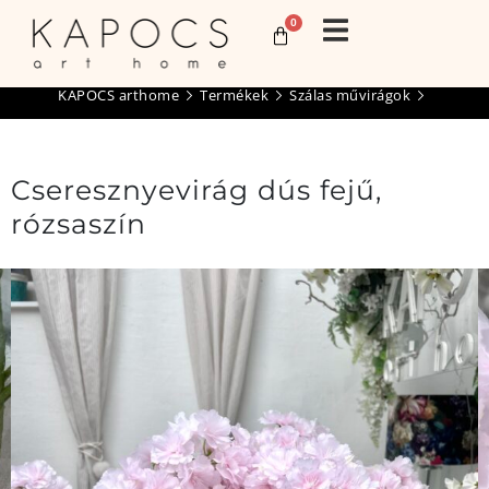
0
KAPOCS arthome
Termékek
Szálas művirágok
Cseresznyevirág dús fejű,
rózsaszín