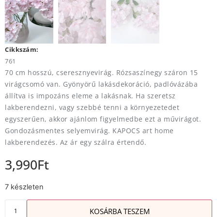
Cikkszám:
761
70 cm hosszú, cseresznyevirág. Rózsaszínegy száron 15
virágcsomó van. Gyönyörű lakásdekoráció, padlóvázába
állítva is impozáns eleme a lakásnak. Ha szeretsz
lakberendezni, vagy szebbé tenni a környezetedet
egyszerűen, akkor ajánlom figyelmedbe ezt a művirágot.
Gondozásmentes selyemvirág. KAPOCS art home
lakberendezés. Az ár egy szálra értendő.
3,990
Ft
7 készleten
KOSÁRBA TESZEM