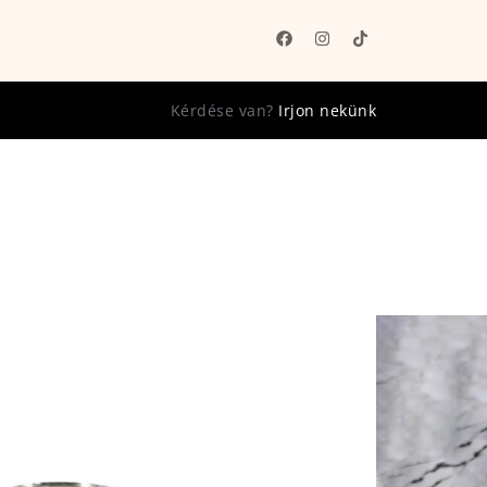
Kérdése van?
Irjon nekünk