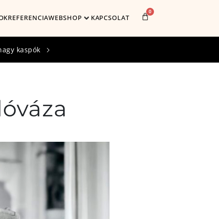
0
OK
REFERENCIA
WEBSHOP
KAPCSOLAT
nagy kaspók
lóváza
Cikkszám:
062
Méret:
51,5x20,5x20,5
Szín:
Ezüst