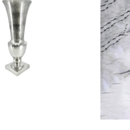
KOSÁRBA TESZEM
ALATBELI KÜLÖNBSÉGEK VANNAK