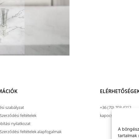
MÁCIÓK
ELÉRHETŐSÉGE
ési szabályzat
+36 (70) 703 4212
Szerződési feltételek
kapocsart@kapocsar
ítási nyilatkozat
A böngész
 Szerződési feltételek alapfogalmak
tartalmak 