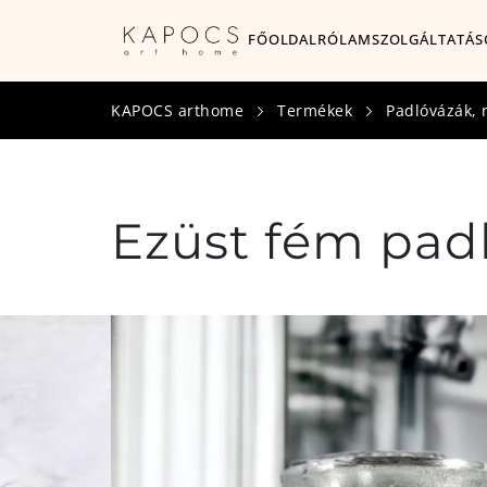
FŐOLDAL
RÓLAM
SZOLGÁLTATÁS
KAPOCS arthome
Termékek
Padlóvázák, 
Ezüst fém pad