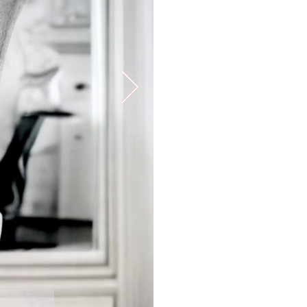
Egységárazás:
db
38,619
Ft
2 készleten
EGYEDI DARABOK, ÁRNY