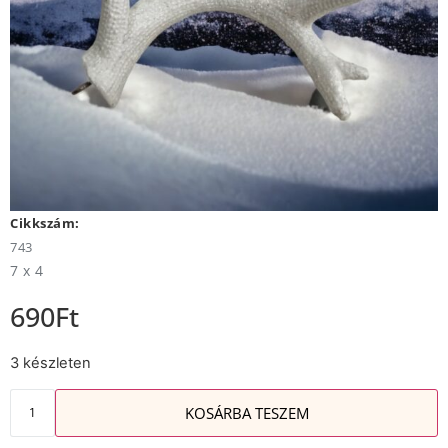
Cikkszám:
743
7 x 4
690
Ft
3 készleten
KOSÁRBA TESZEM