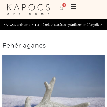
0
KAPOCS arthome
Termékek
Karácsonyfadíszek műfenyők
Fehér agancs