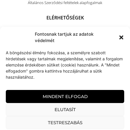
Általános Szerződési feltételek alapfogalmak
ELÉRHETŐSÉGEK
+36 (70) 703 4212
Fontosnak tartjuk az adatok
kapocsart@kapocsarthome.com
védelmét
A böngészési élmény fokozása, a személyre szabott
hirdetések vagy tartalmak megjelenítése, valamint a forgalom
elemzése érdekében sütiket (cookie) használunk. A "Mindet
elfogadom" gombra kattintva hozzájárulhat a sütik
használatához.
MINDENT ELFOGAD
ELUTASÍT
TESTRESZABÁS
KAPOCS art home © 2026 Minden jog fenntartva