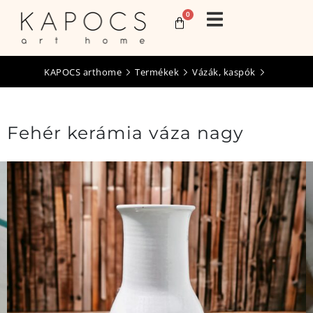
0
KAPOCS arthome
Termékek
Vázák, kaspók
Fehér kerámia váza nagy