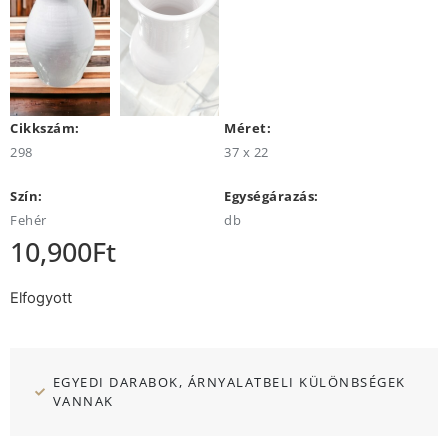
Cikkszám:
Méret:
298
37 x 22
Szín:
Egységárazás:
Fehér
db
10,900
Ft
Elfogyott
EGYEDI DARABOK, ÁRNYALATBELI KÜLÖNBSÉGEK
VANNAK