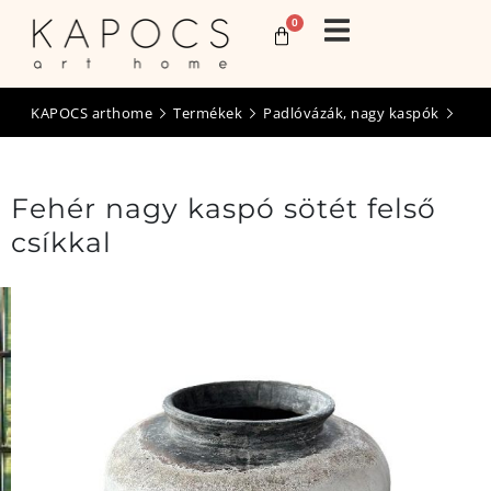
0
KAPOCS arthome
Termékek
Padlóvázák, nagy kaspók
Fehér nagy kaspó sötét felső
csíkkal