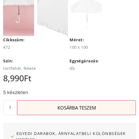
Cikkszám:
Méret:
472
100 x 100
Szín:
Egységárazás:
törtfehér, fekete
db
8,990
Ft
5 készleten
KOSÁRBA TESZEM
EGYEDI DARABOK, ÁRNYALATBELI KÜLÖNBSÉGEK