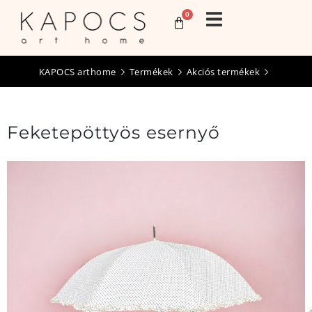
0
KAPOCS arthome
Termékek
Akciós termékek
Feketepöttyös esernyő