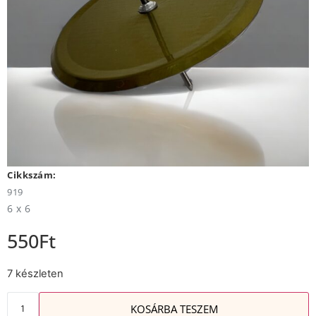
Cikkszám:
919
6 x 6
550
Ft
7 készleten
KOSÁRBA TESZEM