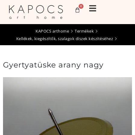
0
KAPOCS arthome
Termékek
Kellékek, kiegészítők, szalagok díszek készítéséhez
Gyertyatüske arany nagy