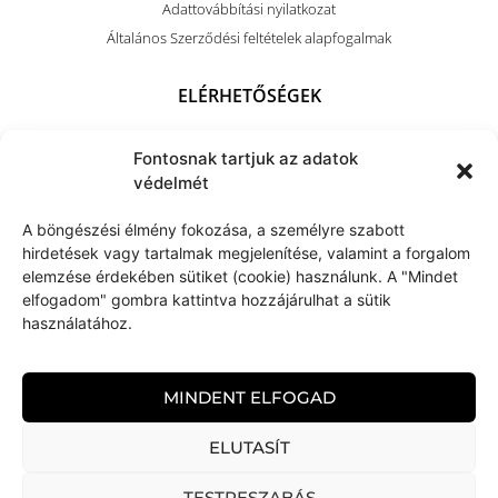
Adattovábbítási nyilatkozat
Általános Szerződési feltételek alapfogalmak
ELÉRHETŐSÉGEK
+36 (70) 703 4212
Fontosnak tartjuk az adatok
kapocsart@kapocsarthome.com
védelmét
A böngészési élmény fokozása, a személyre szabott
hirdetések vagy tartalmak megjelenítése, valamint a forgalom
elemzése érdekében sütiket (cookie) használunk. A "Mindet
elfogadom" gombra kattintva hozzájárulhat a sütik
használatához.
MINDENT ELFOGAD
ELUTASÍT
TESTRESZABÁS