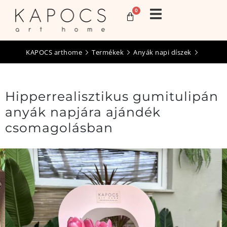
0
KAPOCS arthome
Termékek
Anyák napi díszek
Hipperrealisztikus gumitulipán
anyák napjára ajándék
csomagolásban