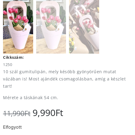
Cikkszám:
1250
10 szál gumitulipán, mely késöbb gyönyörűen mutat
vázában is! Most ajándék csomagolásban, amíg a készlet
tart!
Mérete a táskának 54 cm.
9,990
Ft
11,990
Ft
Elfogyott