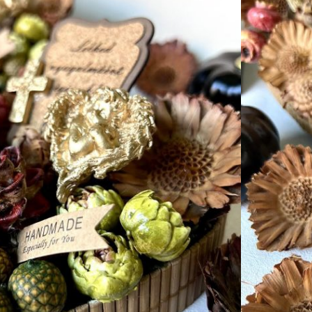
KOSÁRBA TESZEM
ALATBELI KÜLÖNBSÉGEK VANNAK