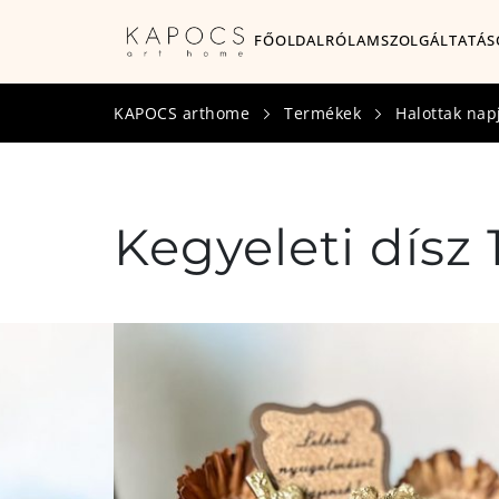
FŐOLDAL
RÓLAM
SZOLGÁLTATÁS
KAPOCS arthome
Termékek
Halottak napj
Kegyeleti dísz 