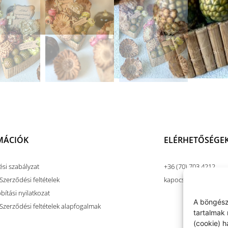
MÁCIÓK
ELÉRHETŐSÉGE
ési szabályzat
+36 (70) 703 4212
Szerződési feltételek
kapocsart@kapocsar
ítási nyilatkozat
A böngész
 Szerződési feltételek alapfogalmak
tartalmak 
(cookie) 