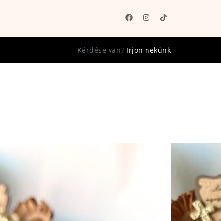
Kérdése van?
Irjon nekünk