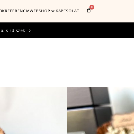
0
OK
REFERENCIA
WEBSHOP
KAPCSOLAT
a, sírdíszek
1
Cikkszám:
1316
Méret:
14 x 14 cm
4,690
Ft