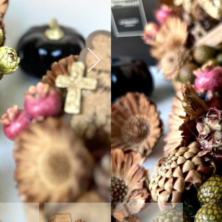
2 készleten
EGYEDI DARABOK, ÁRNY