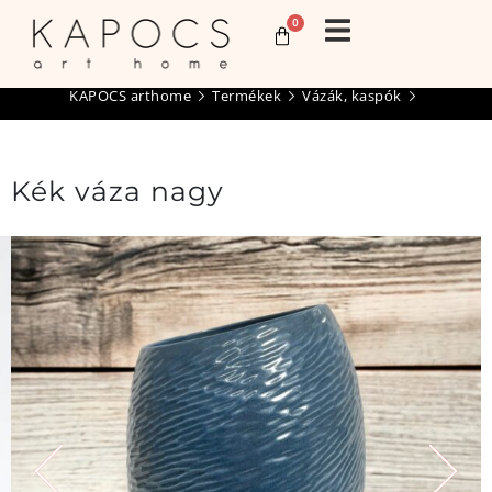
0
KAPOCS arthome
Termékek
Vázák, kaspók
Kék váza nagy