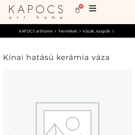
0
KAPOCS arthome
Termékek
Vázák, kaspók
Kínai hatású kerámia váza