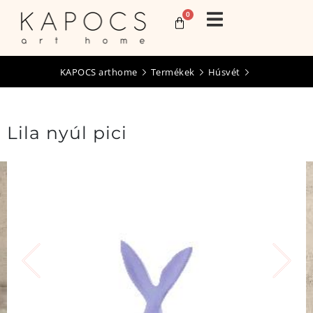
0
KAPOCS arthome
Termékek
Húsvét
Lila nyúl pici