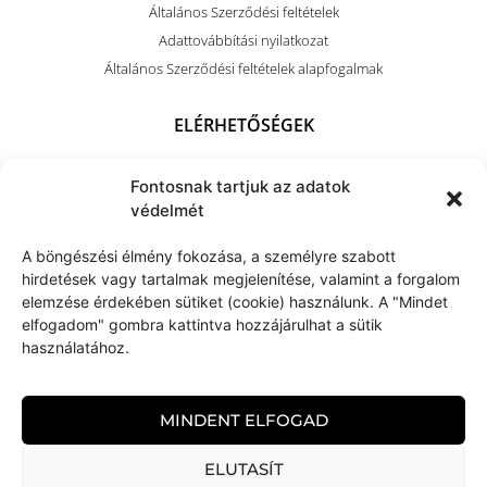
Általános Szerződési feltételek
Adattovábbítási nyilatkozat
Általános Szerződési feltételek alapfogalmak
ELÉRHETŐSÉGEK
+36 (70) 703 4212
Fontosnak tartjuk az adatok
kapocsart@kapocsarthome.com
védelmét
A böngészési élmény fokozása, a személyre szabott
hirdetések vagy tartalmak megjelenítése, valamint a forgalom
elemzése érdekében sütiket (cookie) használunk. A "Mindet
elfogadom" gombra kattintva hozzájárulhat a sütik
használatához.
MINDENT ELFOGAD
ELUTASÍT