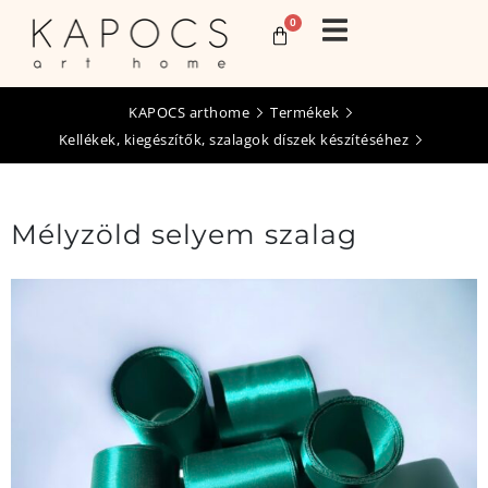
0
KAPOCS arthome
Termékek
Kellékek, kiegészítők, szalagok díszek készítéséhez
Mélyzöld selyem szalag