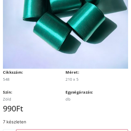
Cikkszám:
Méret:
548
210 x 5
Szín:
Egységárazás:
Zöld
db
990
Ft
7 készleten