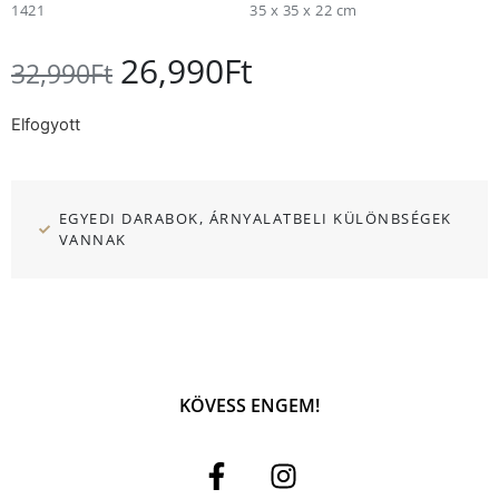
1421
35 x 35 x 22 cm
26,990
Ft
32,990
Ft
Elfogyott
EGYEDI DARABOK, ÁRNYALATBELI KÜLÖNBSÉGEK
VANNAK
KÖVESS ENGEM!