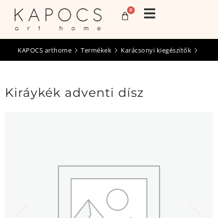
0
KAPOCS arthome
Termékek
Karácsonyi kiegészítők
Kiráykék adventi dísz