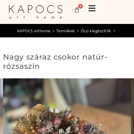
0
KAPOCS arthome
Termékek
Őszi kiegészítők
Nagy száraz csokor natúr-
rózsaszín