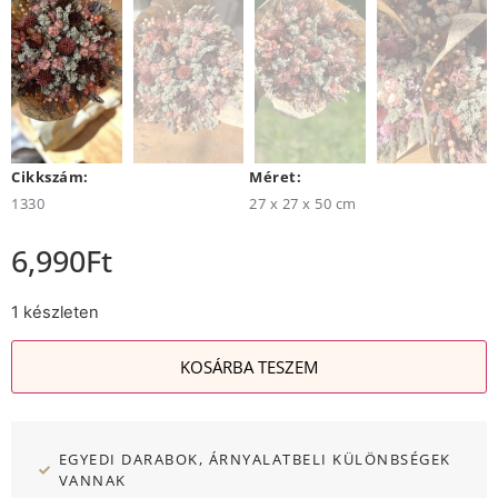
Cikkszám:
Méret:
1330
27 x 27 x 50 cm
6,990
Ft
1 készleten
KOSÁRBA TESZEM
EGYEDI DARABOK, ÁRNYALATBELI KÜLÖNBSÉGEK
VANNAK