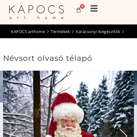
0
KAPOCS arthome
Termékek
Karácsonyi kiegészítők
Névsort olvasó télapó