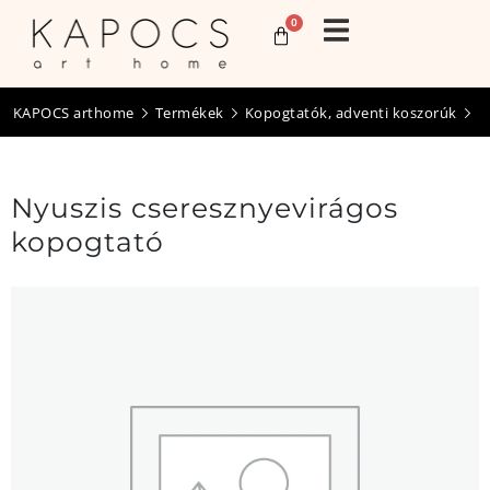
0
KAPOCS arthome
Termékek
Kopogtatók, adventi koszorúk
Nyuszis cseresznyevirágos
kopogtató