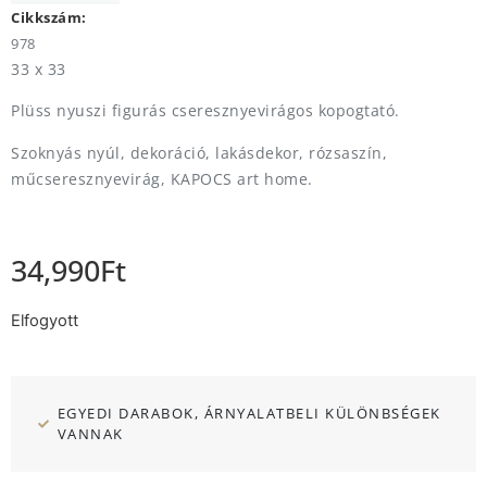
Cikkszám:
978
33 x 33
Plüss nyuszi figurás cseresznyevirágos kopogtató.
Szoknyás nyúl, dekoráció, lakásdekor, rózsaszín,
műcseresznyevirág, KAPOCS art home.
34,990
Ft
Elfogyott
EGYEDI DARABOK, ÁRNYALATBELI KÜLÖNBSÉGEK
VANNAK