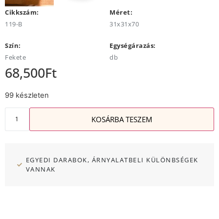
Cikkszám:
Méret:
119-B
31x31x70
Szín:
Egységárazás:
Fekete
db
68,500
Ft
99 készleten
KOSÁRBA TESZEM
EGYEDI DARABOK, ÁRNYALATBELI KÜLÖNBSÉGEK
VANNAK