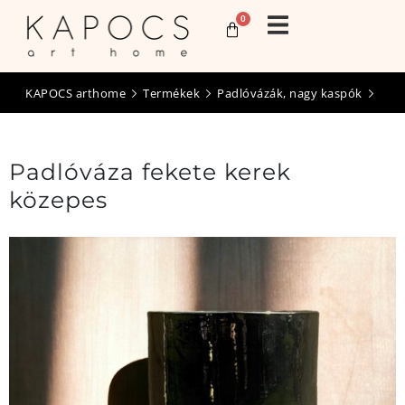
0
KAPOCS arthome
Termékek
Padlóvázák, nagy kaspók
Padlóváza fekete kerek
közepes