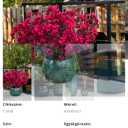
Cikkszám:
Méret:
118-B
47x47x31
Szín:
Egységárazás: