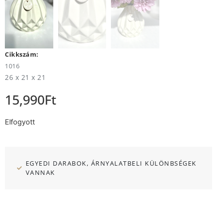
Cikkszám:
1016
26 x 21 x 21
15,990
Ft
Elfogyott
EGYEDI DARABOK, ÁRNYALATBELI KÜLÖNBSÉGEK
VANNAK