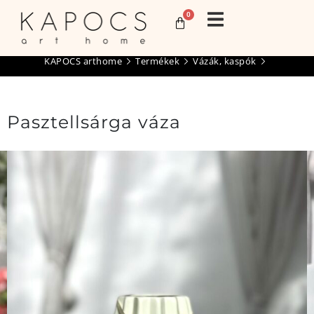
0
KAPOCS arthome
Termékek
Vázák, kaspók
Pasztellsárga váza