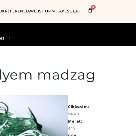
0
OK
REFERENCIA
WEBSHOP
KAPCSOLAT
hez
selyem madzag
Cikkszám:
543/B
Méret:
420
Szín: