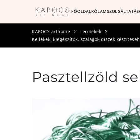
FŐOLDAL
RÓLAM
SZOLGÁLTATÁS
KAPOCS arthome
Termékek
Kellékek, kiegészítők, szalagok díszek készítésé
Pasztellzöld 