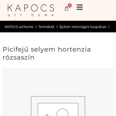
0
KAPOCS arthome
Termékek
Épített művirágok kaspóban
Picifejű selyem hortenzia
rózsaszín