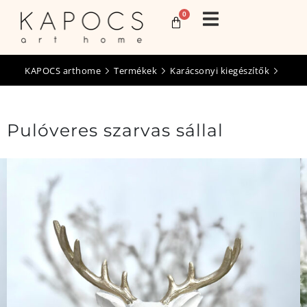
0
KAPOCS arthome
Termékek
Karácsonyi kiegészítők
Pulóveres szarvas sállal