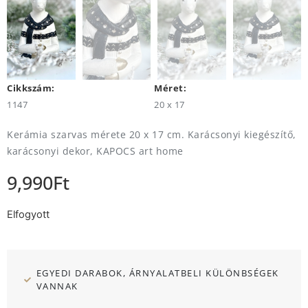
Cikkszám:
Méret:
1147
20 x 17
Kerámia szarvas mérete 20 x 17 cm. Karácsonyi kiegészítő,
karácsonyi dekor, KAPOCS art home
9,990
Ft
Elfogyott
EGYEDI DARABOK, ÁRNYALATBELI KÜLÖNBSÉGEK
VANNAK