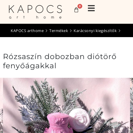
0
KAPOCS arthome
Termékek
Karácsonyi kiegészítők
Rózsaszín dobozban diótörő
fenyőágakkal