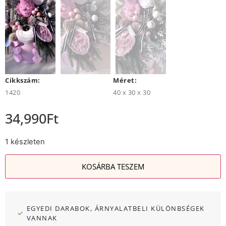
Cikkszám:
Méret:
1420
40 x 30 x 30
34,990
Ft
1 készleten
KOSÁRBA TESZEM
EGYEDI DARABOK, ÁRNYALATBELI KÜLÖNBSÉGEK
VANNAK