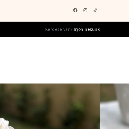
Kérdése van?
Irjon nekünk
k hossza 80 cm.