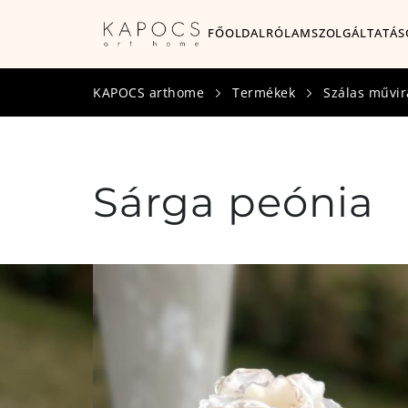
FŐOLDAL
RÓLAM
SZOLGÁLTATÁS
KAPOCS arthome
Termékek
Szálas művir
Sárga peónia