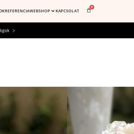
0
OK
REFERENCIA
WEBSHOP
KAPCSOLAT
ágok
Cikkszám:
1223
Élethű kétszárú peónia melyne
3,990
Ft