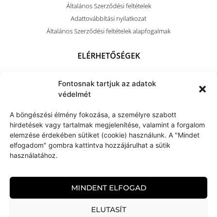
Általános Szerződési feltételek
Adattovábbítási nyilatkozat
Általános Szerződési feltételek alapfogalmak
ELÉRHETŐSÉGEK
+36 (70) 703 4212
Fontosnak tartjuk az adatok
kapocsart@kapocsarthome.com
védelmét
A böngészési élmény fokozása, a személyre szabott
hirdetések vagy tartalmak megjelenítése, valamint a forgalom
elemzése érdekében sütiket (cookie) használunk. A "Mindet
elfogadom" gombra kattintva hozzájárulhat a sütik
használatához.
MINDENT ELFOGAD
ELUTASÍT