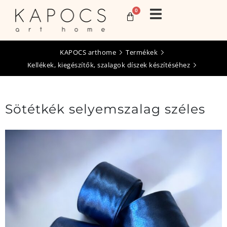
0
KAPOCS arthome
Termékek
Kellékek, kiegészítők, szalagok díszek készítéséhez
Sötétkék selyemszalag széles