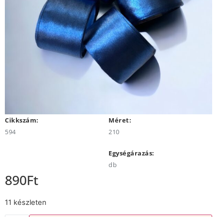
Cikkszám:
Méret:
594
210
Egységárazás:
db
890
Ft
11 készleten