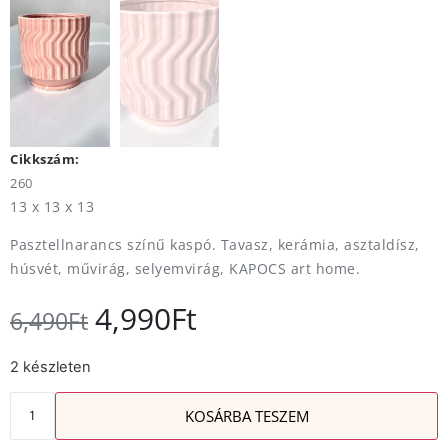
Cikkszám:
260
13 x 13 x 13
Pasztellnarancs színű kaspó. Tavasz, kerámia, asztaldísz,
húsvét, művirág, selyemvirág, KAPOCS art home.
4,990
Ft
6,490
Ft
2 készleten
KOSÁRBA TESZEM