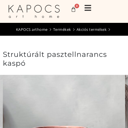
0
KAPOCS arthome
Termékek
Akciós termékek
Struktúrált pasztellnarancs
kaspó