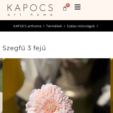
0
KAPOCS arthome
Termékek
Szálas művirágok
Szegfű 3 fejű