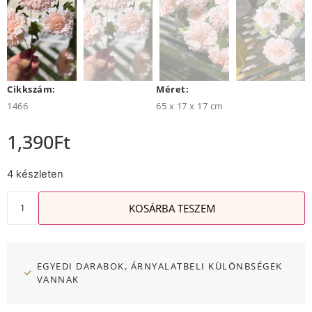
Cikkszám:
Méret:
1466
65 x 17 x 17 cm
1,390
Ft
4 készleten
KOSÁRBA TESZEM
EGYEDI DARABOK, ÁRNYALATBELI KÜLÖNBSÉGEK
VANNAK