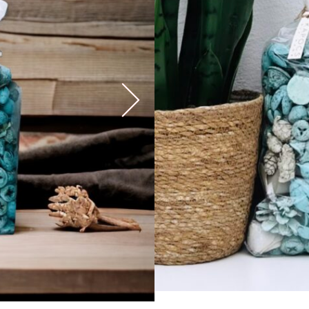
Szín:
Türkiz
Egységárazás:
zacskó
2,990
Ft
Elfogyott
EGYEDI DARABOK, ÁRNY