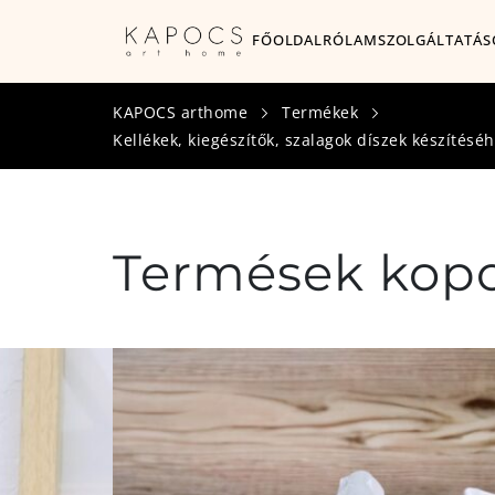
FŐOLDAL
RÓLAM
SZOLGÁLTATÁS
KAPOCS arthome
Termékek
Kellékek, kiegészítők, szalagok díszek készítésé
Termések kopog