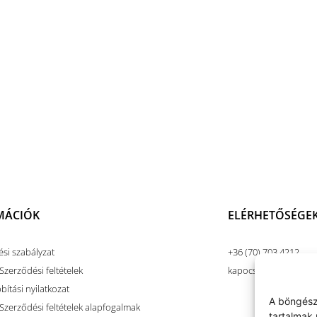
MÁCIÓK
ELÉRHETŐSÉGE
ési szabályzat
+36 (70) 703 4212
Szerződési feltételek
kapocsart@kapocsar
ítási nyilatkozat
A böngész
 Szerződési feltételek alapfogalmak
tartalmak 