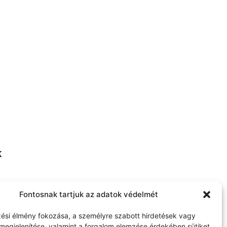
K
thome.com
Fontosnak tartjuk az adatok védelmét
ési élmény fokozása, a személyre szabott hirdetések vagy
megjelenítése, valamint a forgalom elemzése érdekében sütiket