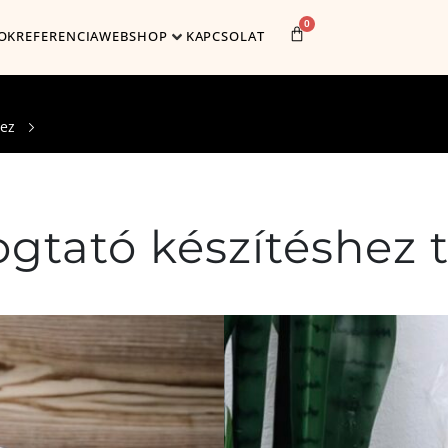
0
OK
REFERENCIA
WEBSHOP
KAPCSOLAT
hez
tató készítéshez t
Cikkszám:
005
Méret:
22