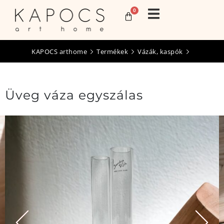
0
KAPOCS arthome
Termékek
Vázák, kaspók
Üveg váza egyszálas