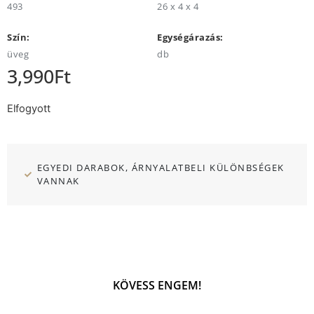
493
26 x 4 x 4
Szín:
Egységárazás:
üveg
db
3,990
Ft
Elfogyott
EGYEDI DARABOK, ÁRNYALATBELI KÜLÖNBSÉGEK
VANNAK
KÖVESS ENGEM!