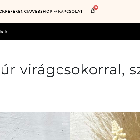
0
OK
REFERENCIA
WEBSHOP
KAPCSOLAT
kek
úr virágcsokorral, s
Cikkszám:
205
Méret: