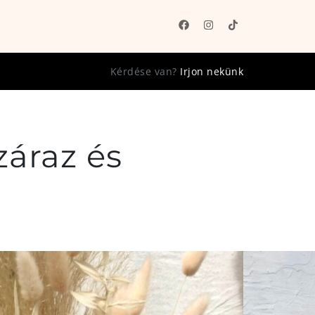
Kérdése van?
Irjon nekünk
záraz és