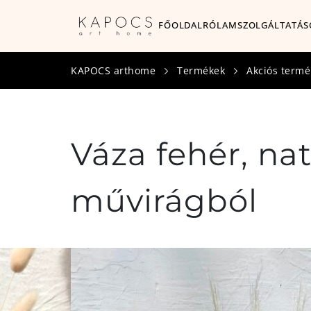
FŐOLDAL
RÓLAM
SZOLGÁLTATÁS
KAPOCS arthome
Termékek
Akciós termé
Váza fehér, nat
művirágból