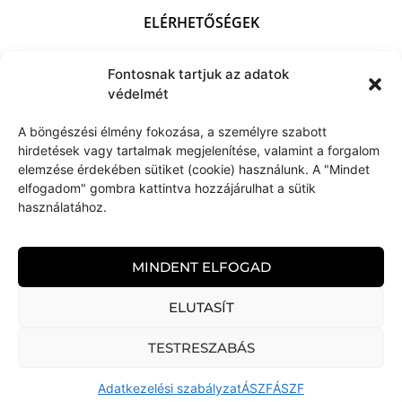
ELÉRHETŐSÉGEK
+36 (70) 703 4212
Fontosnak tartjuk az adatok
kapocsart@kapocsarthome.com
védelmét
A böngészési élmény fokozása, a személyre szabott
hirdetések vagy tartalmak megjelenítése, valamint a forgalom
elemzése érdekében sütiket (cookie) használunk. A "Mindet
elfogadom" gombra kattintva hozzájárulhat a sütik
használatához.
MINDENT ELFOGAD
ELUTASÍT
TESTRESZABÁS
KAPOCS art home © 2026 Minden jog fenntartva
Adatkezelési szabályzat
ÁSZF
ÁSZF