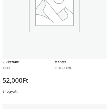
Cikkszám:
Méret:
1433
30 x 27 cm
52,000
Ft
Elfogyott