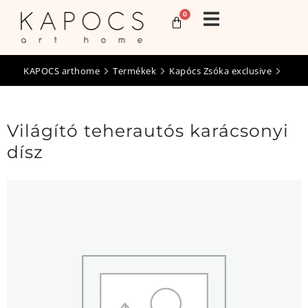
0
KAPOCS arthome
Termékek
Kapócs Zsóka exclusive
Világító teherautós karácsonyi
dísz