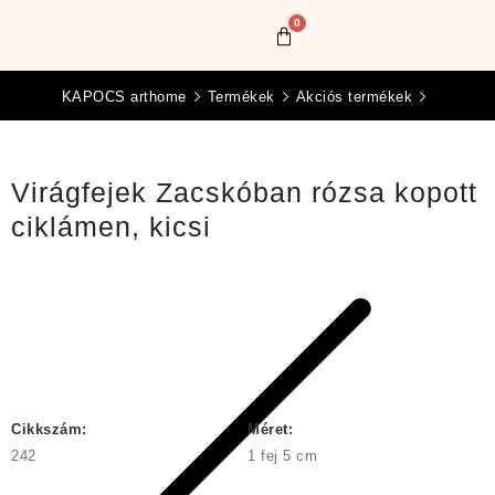
0
KAPOCS arthome
Termékek
Akciós termékek
Virágfejek Zacskóban rózsa kopott
ciklámen, kicsi
Cikkszám:
Méret:
242
1 fej 5 cm