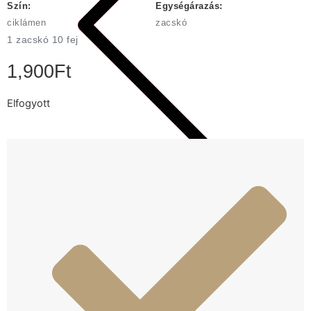
Szín:
Egységárazás:
ciklámen
zacskó
1 zacskó 10 fej
1,900
Ft
Elfogyott