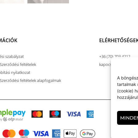
MÁCIÓK
ELÉRHETŐSÉGE
ési szabályzat
+36 (70) 703 4212
Szerződési feltételek
kapocsart@kapocsar
ítási nyilatkozat
A böngész
 Szerződési feltételek alapfogalmak
tartalmak 
(cookie) 
hozzájárul
MINDE
KAPO