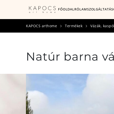
FŐOLDAL
RÓLAM
SZOLGÁLTATÁS
KAPOCS arthome
Termékek
Vázák, kaspó
Natúr barna vá