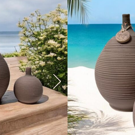
Egységárazás:
db
18,950
Ft
1 készleten
EGYEDI DARABOK, ÁRNY