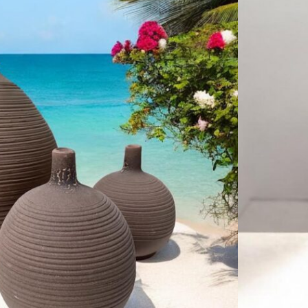
KOSÁRBA TESZEM
ALATBELI KÜLÖNBSÉGEK VANNAK