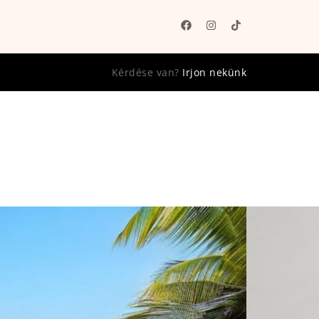
Kérdése van?
Irjon nekünk
x 13