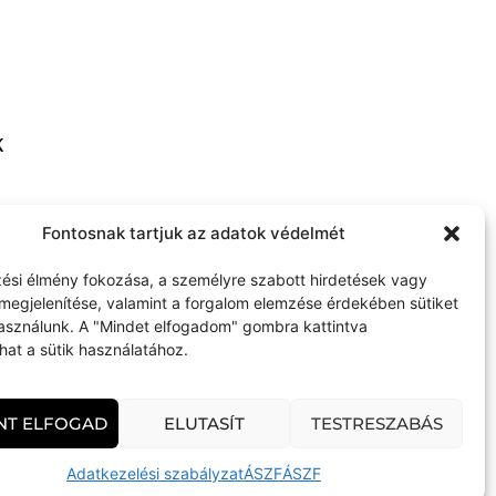
K
thome.com
Fontosnak tartjuk az adatok védelmét
ési élmény fokozása, a személyre szabott hirdetések vagy
megjelenítése, valamint a forgalom elemzése érdekében sütiket
használunk. A "Mindet elfogadom" gombra kattintva
hat a sütik használatához.
NT ELFOGAD
ELUTASÍT
TESTRESZABÁS
CS art home © 2026 Minden jog fenntartva
Adatkezelési szabályzat
ÁSZF
ÁSZF