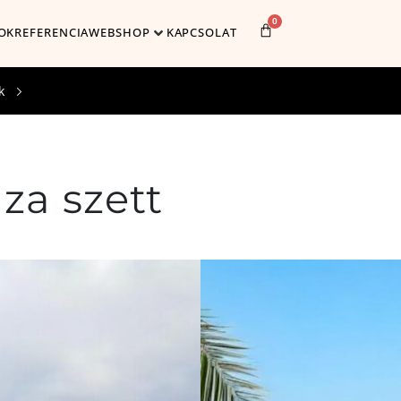
0
OK
REFERENCIA
WEBSHOP
KAPCSOLAT
k
za szett
Cikkszám:
234
Méret:
32 x 20 x 20 , 19 x 15 x 15 , 16 x 13 
Szín:
rózsaszín, vaj