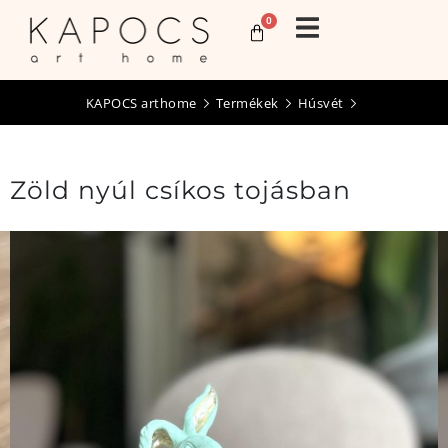
0
KAPOCS arthome
Termékek
Húsvét
Zöld nyúl csíkos tojásban