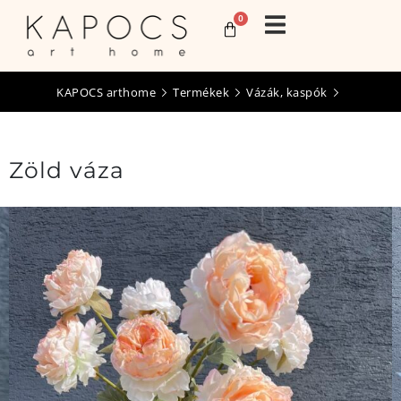
0
KAPOCS arthome
Termékek
Vázák, kaspók
Zöld váza